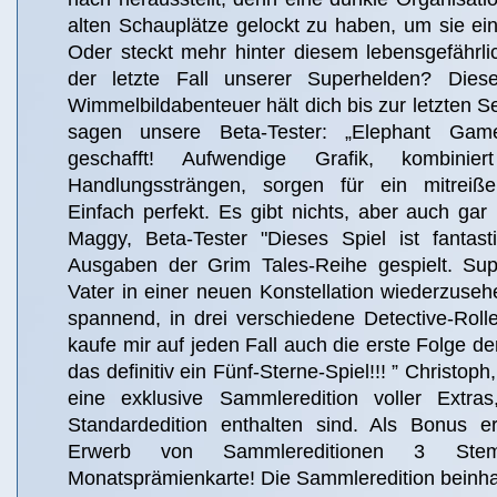
alten Schauplätze gelockt zu haben, um sie ei
Oder steckt mehr hinter diesem lebensgefährli
der letzte Fall unserer Superhelden? Die
Wimmelbildabenteuer hält dich bis zur letzten 
sagen unsere Beta-Tester: „Elephant Ga
geschafft! Aufwendige Grafik, kombinie
Handlungssträngen, sorgen für ein mitreißen
Einfach perfekt. Es gibt nichts, aber auch gar
Maggy, Beta-Tester "Dieses Spiel ist fantast
Ausgaben der Grim Tales-Reihe gespielt. Sup
Vater in einer neuen Konstellation wiederzuse
spannend, in drei verschiedene Detective-Roll
kaufe mir auf jeden Fall auch die erste Folge de
das definitiv ein Fünf-Sterne-Spiel!!! ” Christoph
eine exklusive Sammleredition voller Extras
Standardedition enthalten sind. Als Bonus e
Erwerb von Sammlereditionen 3 Ste
Monatsprämienkarte! Die Sammleredition beinhal