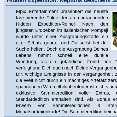
Hidden Expedition: Neptuns Geschenk S
Eipix Entertainment präsentiert die neuste
faszinierende Folge der atemberaubenden
Hidden Expedition-Reihe! Nach den
jüngsten Erdbeben im italienischen Pompeji
wurde unter einer Ausgrabungsstätte ein
alter Schatz geortet und Du sollst bei der
Suche helfen. Doch die Ausgrabung Deines
Lebens nimmt schnell eine dunkle
Wendung, als ein gefährlicher Feind jede
verfolgt und Dich auch noch Deine Vergangenheit
Dir, wichtige Ereignisse in der Vergangenheit 
die Welt nicht durch ein mächtiges Artefakt zers
spannenden Wimmelbildabenteuer ist nichts unmö
exklusive Sammleredition voller Extras,
Standardedition enthalten sind. Als Bonus e
Erwerb von Sammlereditionen 3 Ste
Monatsprämienkarte! Die Sammleredition beinhal