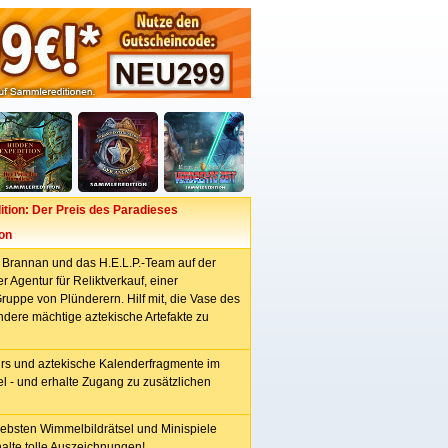
tion: Der Preis des Paradieses
on
 Brannan und das H.E.L.P.-Team auf der
 Agentur für Reliktverkauf, einer
ruppe von Plünderern. Hilf mit, die Vase des
dere mächtige aztekische Artefakte zu
rs und aztekische Kalenderfragmente im
l - und erhalte Zugang zu zusätzlichen
iebsten Wimmelbildrätsel und Minispiele
halte tolle Auszeichnungen!