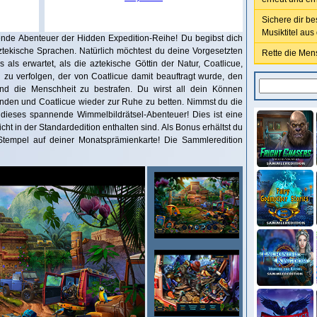
Sichere dir be
Musiktitel aus
nde Abenteuer der Hidden Expedition-Reihe! Du begibst dich
aztekische Sprachen. Natürlich möchtest du deine Vorgesetzten
Rette die Mens
als erwartet, als die aztekische Göttin der Natur, Coatlicue,
n zu verfolgen, der von Coatlicue damit beauftragt wurde, den
nd die Menschheit zu bestrafen. Du wirst all dein Können
nden und Coatlicue wieder zur Ruhe zu betten. Nimmst du die
dieses spannende Wimmelbildrätsel-Abenteuer! Dies ist eine
icht in der Standardedition enthalten sind. Als Bonus erhältst du
tempel auf deiner Monatsprämienkarte! Die Sammleredition