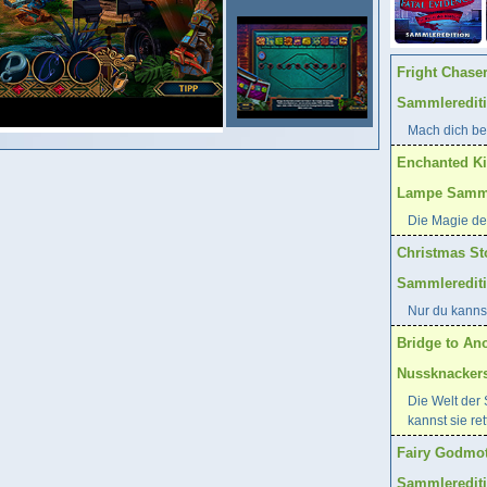
Fright Chase
Sammleredit
Mach dich ber
Enchanted K
Lampe Samml
Die Magie der
Christmas St
Sammleredit
Nur du kanns
Bridge to An
Nussknacker
Die Welt der
kannst sie ret
Fairy Godmot
Sammleredit