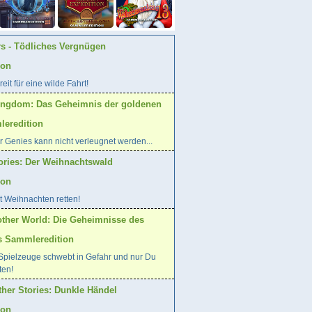
rs - Tödliches Vergnügen
ion
eit für eine wilde Fahrt!
ingdom: Das Geheimnis der goldenen
eredition
 Genies kann nicht verleugnet werden...
ories: Der Weihnachtswald
ion
t Weihnachten retten!
other World: Die Geheimnisse des
s Sammleredition
 Spielzeuge schwebt in Gefahr und nur Du
ten!
her Stories: Dunkle Händel
ion