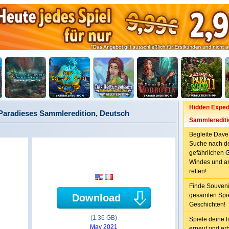
Hidden Expedi
 Paradieses Sammleredition, Deutsch
Sammlerediti
Begleite Dave
Suche nach der
gefährlichen G
Windes und an
retten!
Finde Souveni
gesamten Spie
Download
Geschichten!
(1.36 GB)
Spiele deine l
May 2021
erneut und er