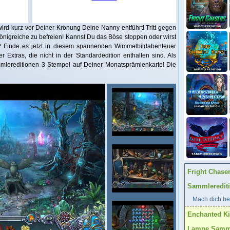
d kurz vor Deiner Krönung Deine Nanny entführt! Tritt gegen
Königreiche zu befreien! Kannst Du das Böse stoppen oder wirst
 Finde es jetzt in diesem spannenden Wimmelbildabenteuer
r Extras, die nicht in der Standardedition enthalten sind. Als
mlereditionen 3 Stempel auf Deiner Monatsprämienkarte! Die
Fright Chase
Sammleredit
Mach dich ber
Enchanted K
Lampe Samml