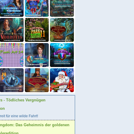
rs - Tödliches Vergnügen
ion
eit für eine wilde Fahrt!
ingdom: Das Geheimnis der goldenen
eredition