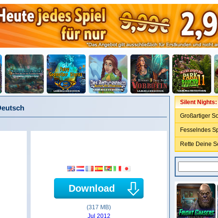
Silent Nights
Deutsch
Großartiger S
Fesselndes S
Rette Deine S
Download
(317 MB)
Jul 2012