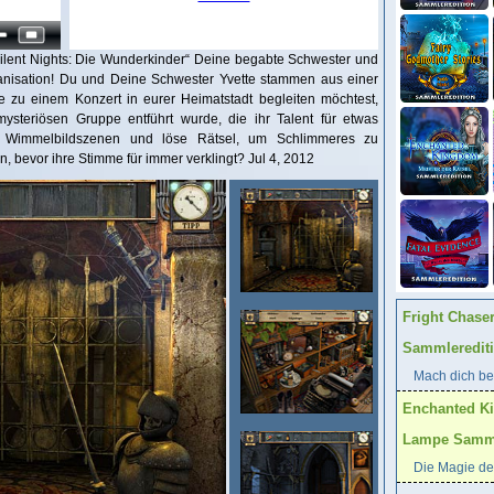
ilent Nights: Die Wunderkinder“ Deine begabte Schwester und
ganisation! Du und Deine Schwester Yvette stammen aus einer
sie zu einem Konzert in eurer Heimatstadt begleiten möchtest,
mysteriösen Gruppe entführt wurde, die ihr Talent für etwas
he Wimmelbildszenen und löse Rätsel, um Schlimmeres zu
, bevor ihre Stimme für immer verklingt? Jul 4, 2012
Fright Chase
Sammleredit
Mach dich ber
Enchanted K
Lampe Samml
Die Magie der