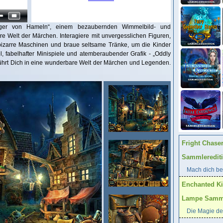
änger von Hameln“, einem bezaubernden Wimmelbild- und
e Welt der Märchen. Interagiere mit unvergesslichen Figuren,
 bizarre Maschinen und braue seltsame Tränke, um die Kinder
el, fabelhafter Minispiele und atemberaubender Grafik - „Oddly
ührt Dich in eine wunderbare Welt der Märchen und Legenden.
Fright Chase
Sammleredit
Mach dich ber
Enchanted K
Lampe Samml
Die Magie der