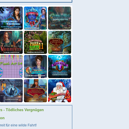
rs - Tödliches Vergnügen
ion
eit für eine wilde Fahrt!