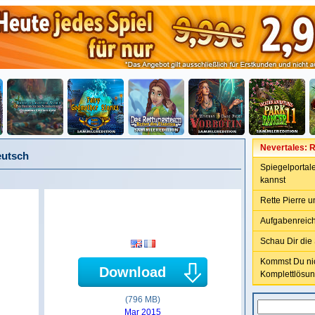
Nevertales: 
eutsch
Spiegelportal
kannst
Rette Pierre u
Aufgabenreic
Schau Dir die 
Kommst Du nich
Download
Komplettlösun
(796 MB)
Mar 2015