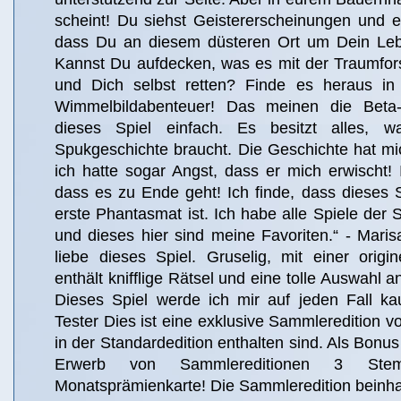
scheint! Du siehst Geistererscheinungen und e
dass Du an diesem düsteren Ort um Dein Le
Kannst Du aufdecken, was es mit der Traumfors
und Dich selbst retten? Finde es heraus in
Wimmelbildabenteuer! Das meinen die Beta-
dieses Spiel einfach. Es besitzt alles, w
Spukgeschichte braucht. Die Geschichte hat mich
ich hatte sogar Angst, dass er mich erwischt! I
dass es zu Ende geht! Ich finde, dass dieses 
erste Phantasmat ist. Ich habe alle Spiele der S
und dieses hier sind meine Favoriten.“ - Marisa
liebe dieses Spiel. Gruselig, mit einer origi
enthält knifflige Rätsel und eine tolle Auswahl 
Dieses Spiel werde ich mir auf jeden Fall kau
Tester Dies ist eine exklusive Sammleredition vol
in der Standardedition enthalten sind. Als Bonus
Erwerb von Sammlereditionen 3 Ste
Monatsprämienkarte! Die Sammleredition beinhal