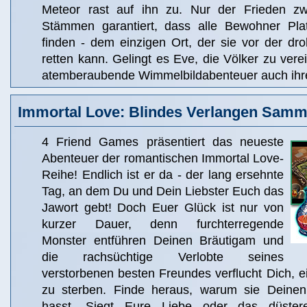
Meteor rast auf ihn zu. Nur der Frieden z
Stämmen garantiert, dass alle Bewohner Pla
finden - dem einzigen Ort, der sie vor der dr
retten kann. Gelingt es Eve, die Völker zu verei
atemberaubende Wimmelbildabenteuer auch ihre
Immortal Love: Blindes Verlangen Samml
4 Friend Games präsentiert das neueste
Abenteuer der romantischen Immortal Love-
Reihe! Endlich ist er da - der lang ersehnte
Tag, an dem Du und Dein Liebster Euch das
Jawort gebt! Doch Euer Glück ist nur von
kurzer Dauer, denn furchterregende
Monster entführen Deinen Bräutigam und
die rachsüchtige Verlobte seines
verstorbenen besten Freundes verflucht Dich, 
zu sterben. Finde heraus, warum sie Dein
hasst. Siegt Eure Liebe oder das düster