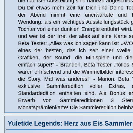
die nächste Ausstellung sind nahezu abgeschlo
Du Dir etwas mehr Zeit für Dich und Deine T
der Abend nimmt eine unerwartete und h
Wendung, als ein wichtiges Ausstellungsstück 
Tochter von einer dunklen Energie entführt wird.
und wer ist der Irre, der alles auf eine Karte 
Beta-Tester: „Alles was ich sagen kann ist: »WO
eines der besten, das ich seit einer Weile 
Grafiken, der Sound, die Minispiele und di
einfach super!“ - Brandon, Beta Tester „Tolles S
waren erfrischend und die Wimmelbilder interess
die Story. Mal was anderes!“ - Marion, Beta T
exklusive Sammleredition voller Extras,
Standardedition enthalten sind. Als Bonus e
Erwerb von Sammlereditionen 3 Ste
Monatsprämienkarte! Die Sammleredition beinhal
Yuletide Legends: Herz aus Eis Sammler