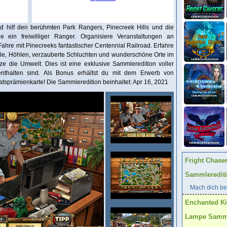
d hilf den berühmten Park Rangers, Pinecreek Hills und die
 ein freiwilliger Ranger. Organisiere Veranstaltungen an
re mit Pinecreeks fantastischer Centennial Railroad. Erfahre
lle, Höhlen, verzauberte Schluchten und wunderschöne Orte im
e die Umwelt. Dies ist eine exklusive Sammleredition voller
 enthalten sind. Als Bonus erhältst du mit dem Erwerb von
tsprämienkarte! Die Sammleredition beinhaltet: Apr 16, 2021
Fright Chase
Sammleredit
Mach dich ber
Enchanted K
Lampe Samml