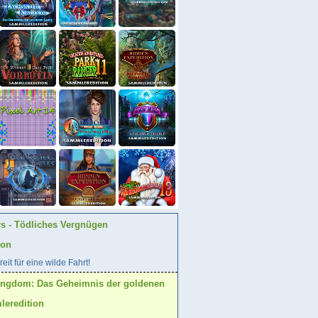
rs - Tödliches Vergnügen
ion
eit für eine wilde Fahrt!
ingdom: Das Geheimnis der goldenen
eredition