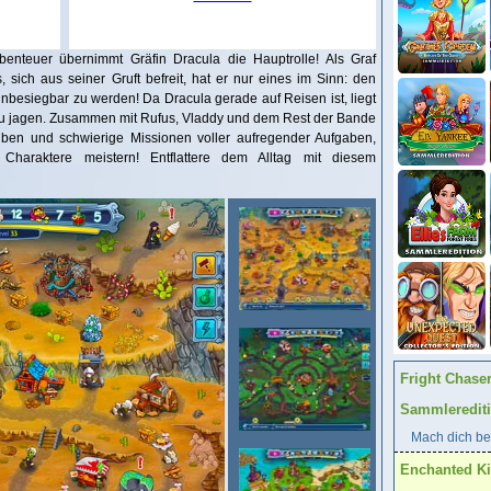
nteuer übernimmt Gräfin Dracula die Hauptrolle! Als Graf
 sich aus seiner Gruft befreit, hat er nur eines im Sinn: den
esiegbar zu werden! Da Dracula gerade auf Reisen ist, liegt
 zu jagen. Zusammen mit Rufus, Vladdy und dem Rest der Bande
iben und schwierige Missionen voller aufregender Aufgaben,
r Charaktere meistern! Entflattere dem Alltag mit diesem
Fright Chase
Sammleredit
Mach dich ber
Enchanted K