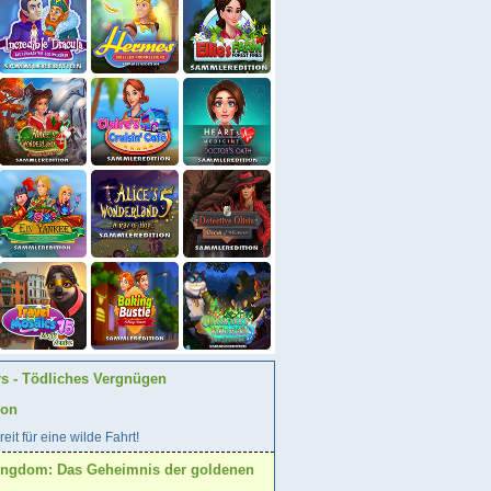
rs - Tödliches Vergnügen
ion
eit für eine wilde Fahrt!
ingdom: Das Geheimnis der goldenen