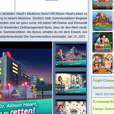
beliebten Heart’s Medicine-Serie! Hilf Allison Heart Leben zu
ng in Heart's Medicine: Doctor's Oath Sammleredition! Begleite
 werden und sei ganz vorne mit dabei! Mit Drama und Romantik
Ein fesselndes Zeitmanagement-Spiel, dass dir den Atem raubt.
ive Sammleredition. Als Bonus erhältst du mit dem Erwerb von
tsprämienkarte! Die Sammleredition beinhaltet: Jan 15, 2021
Fright Chase
Sammleredit
Mach dich ber
Enchanted K
Lampe Samml