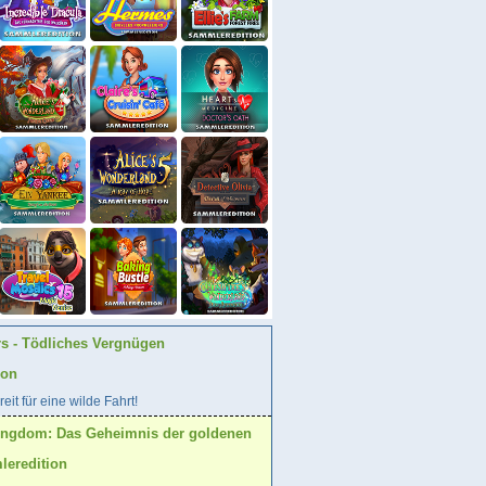
rs - Tödliches Vergnügen
ion
eit für eine wilde Fahrt!
ingdom: Das Geheimnis der goldenen
eredition