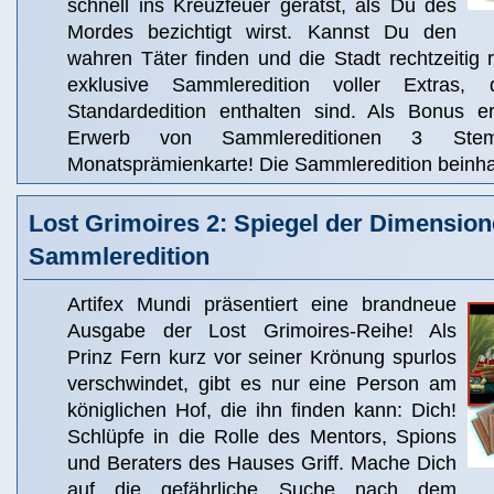
schnell ins Kreuzfeuer gerätst, als Du des
Mordes bezichtigt wirst. Kannst Du den
wahren Täter finden und die Stadt rechtzeitig r
exklusive Sammleredition voller Extras,
Standardedition enthalten sind. Als Bonus e
Erwerb von Sammlereditionen 3 Ste
Monatsprämienkarte! Die Sammleredition beinhal
Lost Grimoires 2: Spiegel der Dimensio
Sammleredition
Artifex Mundi präsentiert eine brandneue
Ausgabe der Lost Grimoires-Reihe! Als
Prinz Fern kurz vor seiner Krönung spurlos
verschwindet, gibt es nur eine Person am
königlichen Hof, die ihn finden kann: Dich!
Schlüpfe in die Rolle des Mentors, Spions
und Beraters des Hauses Griff. Mache Dich
auf die gefährliche Suche nach dem