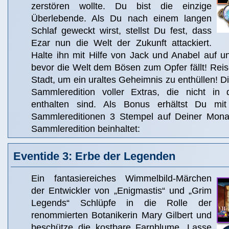
zerstören wollte. Du bist die einzige
Überlebende. Als Du nach einem langen
Schlaf geweckt wirst, stellst Du fest, dass
Ezar nun die Welt der Zukunft attackiert.
Halte ihn mit Hilfe von Jack und Anabel auf un
bevor die Welt dem Bösen zum Opfer fällt! Reis
Stadt, um ein uraltes Geheimnis zu enthüllen! Di
Sammleredition voller Extras, die nicht in 
enthalten sind. Als Bonus erhältst Du m
Sammlereditionen 3 Stempel auf Deiner Monat
Sammleredition beinhaltet:
Eventide 3: Erbe der Legenden
Ein fantasiereiches Wimmelbild-Märchen
der Entwickler von „Enigmastis“ und „Grim
Legends“ Schlüpfe in die Rolle der
renommierten Botanikerin Mary Gilbert und
beschütze die kostbare Farnblume. Lasse