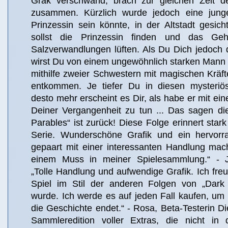
Grak verschwand, brach zur gleichen Zeit d
zusammen. Kürzlich wurde jedoch eine jung
Prinzessin sein könnte, in der Altstadt gesich
sollst die Prinzessin finden und das Geh
Salzverwandlungen lüften. Als Du Dich jedoch 
wirst Du von einem ungewöhnlich starken Mann 
mithilfe zweier Schwestern mit magischen Kräf
entkommen. Je tiefer Du in diesen mysteriös
desto mehr erscheint es Dir, als habe er mit ei
Deiner Vergangenheit zu tun ... Das sagen die
Parables“ ist zurück! Diese Folge erinnert stark
Serie. Wunderschöne Grafik und ein hervorr
gepaart mit einer interessanten Handlung mac
einem Muss in meiner Spielesammlung.“ - Ja
„Tolle Handlung und aufwendige Grafik. Ich fre
Spiel im Stil der anderen Folgen von „Dark 
wurde. Ich werde es auf jeden Fall kaufen, um
die Geschichte endet.“ - Rosa, Beta-Testerin Die
Sammleredition voller Extras, die nicht in 