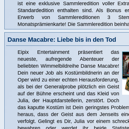
ist eine exklusive Sammleredition voller Extr
Standardedition enthalten sind. Als Bonus e
Erwerb von Sammlereditionen 3 Ste
Monatsprämienkarte! Die Sammleredition beinhal
Danse Macabre: Liebe bis in den Tod
Eipix Entertainment präsentiert das
neueste, aufregende Abenteuer der
beliebten Wimmelbildreihe Danse Macabre!
Dein neuer Job als Kostümbildnerin an der
Oper wird zu einer echten Herausforderung,
als bei der Generalprobe plötzlich ein Geist
auf der Bühne erscheint und das Kleid von
Julia, der Hauptdarstellerin, zerstört. Doch
das kaputte Kostüm ist Dein geringstes Problem,
heraus, dass der Geist aus dem Jenseits ei
verfolgt. Gelingt es Dir, Julia vor einem schrec
bewahren oder werdet ihr beide Statiste