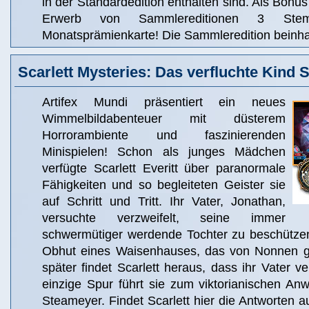
in der Standardedition enthalten sind. Als Bonus
Erwerb von Sammlereditionen 3 Ste
Monatsprämienkarte! Die Sammleredition beinhal
Scarlett Mysteries: Das verfluchte Kind
Artifex Mundi präsentiert ein neues
Wimmelbildabenteuer mit düsterem
Horrorambiente und faszinierenden
Minispielen! Schon als junges Mädchen
verfügte Scarlett Everitt über paranormale
Fähigkeiten und so begleiteten Geister sie
auf Schritt und Tritt. Ihr Vater, Jonathan,
versuchte verzweifelt, seine immer
schwermütiger werdende Tochter zu beschützen
Obhut eines Waisenhauses, das von Nonnen ge
später findet Scarlett heraus, dass ihr Vater v
einzige Spur führt sie zum viktorianischen A
Steameyer. Findet Scarlett hier die Antworten a