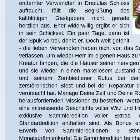
entfernter Verwandter in Draculas Schloss
auftaucht, fällt die Begrüßung des
kaltblütigen Gastgebers nicht gerade
herzlich aus. Eher widerwillig ergibt er sich
in sein Schicksal. Ein paar Tage, dann ist
der Spuk vorbei, denkt er. Doch weit gefehlt
- die lieben Verwandten haben nicht vor, das S
verlassen. Um wieder Herr im eigenen Haus zu 
Kreatur fangen, die die Häuser seiner nervigen 
und sie wieder in einen makellosem Zustand br
und seinem Zombiediener Rufus bei de
zerstörerischen Biest und bei der Reparatur 
verursacht hat. Manage Deine Zeit und Deine Ro
herausfordernden Missionen zu bestehen. Wetze
eine mitreissende Geschichte voller Witz und Her
exklusive Sammleredition voller Extras,
Standardedition enthalten sind. Als Bonus e
Erwerb von Sammlereditionen 3 Ste
Monatsprämienkarte! Die Sammleredition beinhal