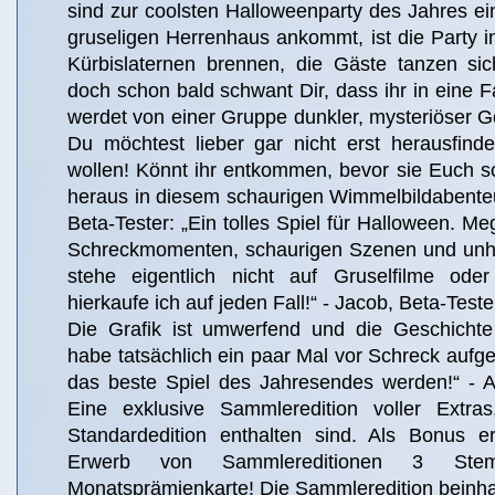
sind zur coolsten Halloweenparty des Jahres ei
gruseligen Herrenhaus ankommt, ist die Party 
Kürbislaternen brennen, die Gäste tanzen si
doch schon bald schwant Dir, dass ihr in eine Fa
werdet von einer Gruppe dunkler, mysteriöser Ge
Du möchtest lieber gar nicht erst herausfind
wollen! Könnt ihr entkommen, bevor sie Euch 
heraus in diesem schaurigen Wimmelbildabente
Beta-Tester: „Ein tolles Spiel für Halloween. Me
Schreckmomenten, schaurigen Szenen und unhe
stehe eigentlich nicht auf Gruselfilme oder
hierkaufe ich auf jeden Fall!“ - Jacob, Beta-Teste
Die Grafik ist umwerfend und die Geschichte
habe tatsächlich ein paar Mal vor Schreck aufg
das beste Spiel des Jahresendes werden!“ - As
Eine exklusive Sammleredition voller Extras
Standardedition enthalten sind. Als Bonus e
Erwerb von Sammlereditionen 3 Ste
Monatsprämienkarte! Die Sammleredition beinhal