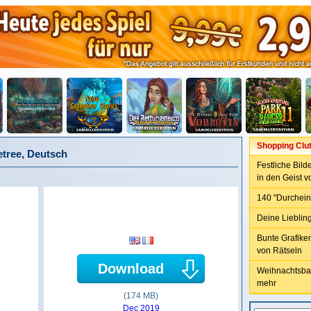
Shopping Clut
etree, Deutsch
Festliche Bil
in den Geist 
140 "Durchein
Deine Liebling
Bunte Grafike
von Rätseln
Download
Weihnachtsba
mehr
(174 MB)
Dec 2019