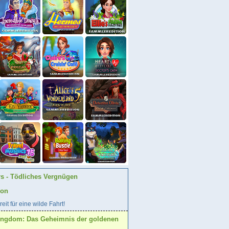
rs - Tödliches Vergnügen
ion
eit für eine wilde Fahrt!
ingdom: Das Geheimnis der goldenen