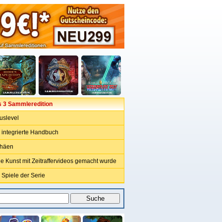
 3 Sammleredition
uslevel
integrierte Handbuch
phäen
ie Kunst mit Zeitraffervideos gemacht wurde
 Spiele der Serie