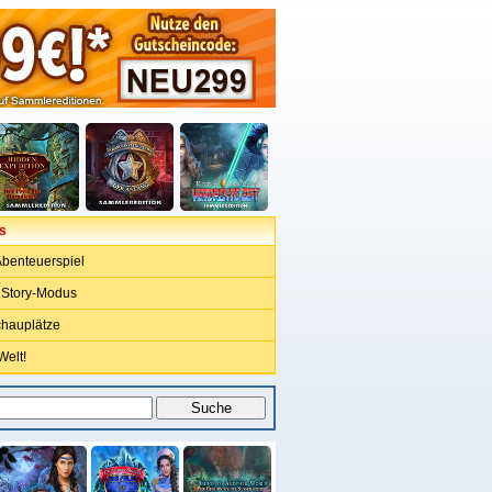
s
benteuerspiel
 Story-Modus
chauplätze
Welt!