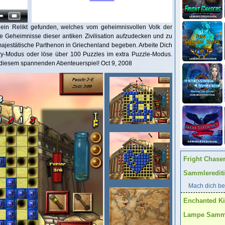
ein Relikt gefunden, welches vom geheimnisvollen Volk der
 Geheimnisse dieser antiken Zivilisation aufzudecken und zu
majestätische Parthenon in Griechenland begeben. Arbeite Dich
ry-Modus oder löse über 100 Puzzles im extra Puzzle-Modus.
 diesem spannenden Abenteuerspiel! Oct 9, 2008
Fright Chase
Sammleredit
Mach dich ber
Enchanted K
Lampe Samml