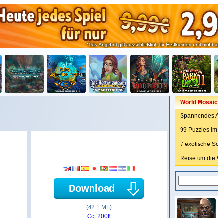
World Mosaic
Spannendes A
99 Puzzles im
7 exotische S
Reise um die 
Download
(42.1 MB)
Oct 2008