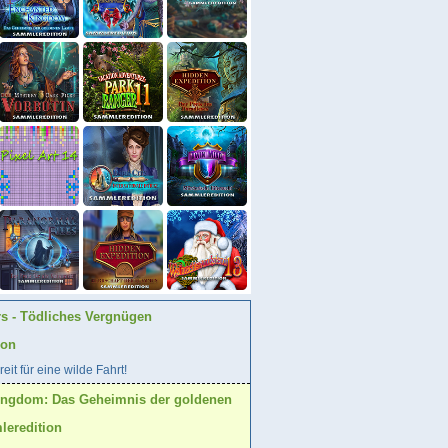
rs - Tödliches Vergnügen
ion
eit für eine wilde Fahrt!
ingdom: Das Geheimnis der goldenen
eredition