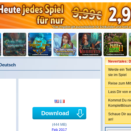
Nevertales: 
 Deutsch
Werde ein Teil
sie im Spiel
Reise zum Mit
Lass Dir von 
Kommst Du nich
Komplettlösun
Download
Schaue Dir au
an!
(444 MB)
Feb 2017