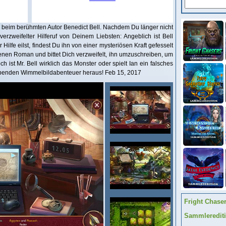
m beim berühmten Autor Benedict Bell. Nachdem Du länger nicht
verzweifelter Hilferuf von Deinem Liebsten: Angeblich ist Bell
ur Hilfe eilst, findest Du ihn von einer mysteriösen Kraft gefesselt
ebenen Roman und bittet Dich verzweifelt, ihn umzuschreiben, um
ch ist Mr. Bell wirklich das Monster oder spielt Ian ein falsches
ubenden Wimmelbildabenteuer heraus! Feb 15, 2017
Fright Chase
Sammleredit