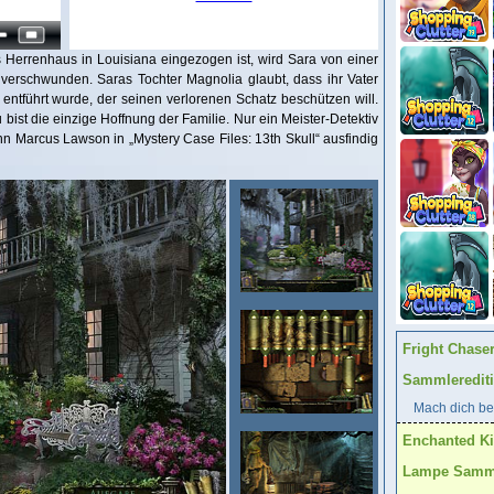
Herrenhaus in Louisiana eingezogen ist, wird Sara von einer
 verschwunden. Saras Tochter Magnolia glaubt, dass ihr Vater
entführt wurde, der seinen verlorenen Schatz beschützen will.
ist die einzige Hoffnung der Familie. Nur ein Meister-Detektiv
n Marcus Lawson in „Mystery Case Files: 13th Skull“ ausfindig
Fright Chase
Sammleredit
Mach dich ber
Enchanted K
Lampe Samml