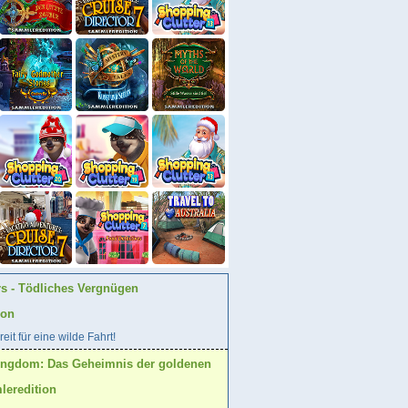
rs - Tödliches Vergnügen
ion
eit für eine wilde Fahrt!
ingdom: Das Geheimnis der goldenen
eredition